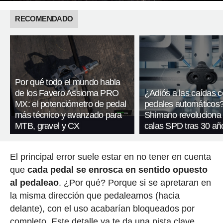
RECOMENDADO
Por qué todo el mundo habla
de los Favero Assioma PRO
¿Adiós a las caídas 
MX: el potenciómetro de pedal
pedales automáticos
más técnico y avanzado para
Shimano revoluciona
MTB, gravel y CX
calas SPD tras 30 añ
El principal error suele estar en no tener en cuenta
que
cada pedal se enrosca en sentido opuesto
al pedaleao
. ¿Por qué? Porque si se apretaran en
la misma dirección que pedaleamos (hacia
delante), con el uso acabarían bloqueados por
completo. Este detalle ya te da una pista clave