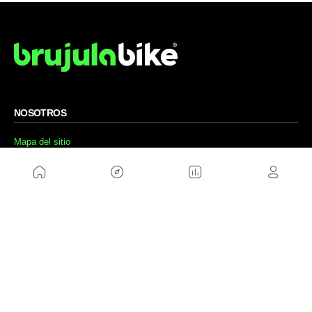
NOSOTROS
Mapa del sitio
Aviso Legal
Anúnciate con nosotros
Política de cookies
Política de privacidad
Contacto
Trabaja con nosotros
WEBS AMIGAS
MusickMag
SÍGUENOS