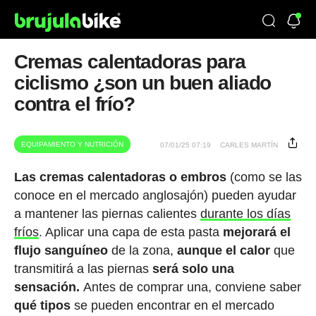
Cremas calentadoras para
ciclismo ¿son un buen aliado
contra el frío?
EQUIPAMIENTO Y NUTRICIÓN
07/01/25 07:19
CARLES MARTÍN
Las cremas calentadoras o embros
(como se las
conoce en el mercado anglosajón) pueden ayudar
a mantener las piernas calientes
durante los días
fríos
. Aplicar una capa de esta pasta
mejorará el
flujo sanguíneo
de la zona,
aunque
el calor
que
transmitirá a las piernas
será solo una
sensación.
Antes de comprar una, conviene saber
qué
tipos
se pueden encontrar en el mercado