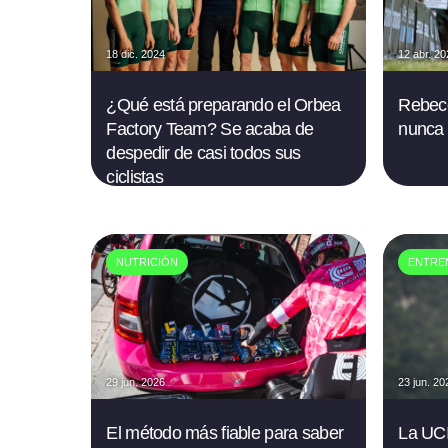
18 dic. 2024
12 abr. 2
¿Qué está preparando el Orbea
Rebecc
Factory Team? Se acaba de
nunca t
despedir de casi todos sus
ciclistas
NUTRICIÓN
ENTRE
29 jun. 2026
23 jun. 20
El método más fiable para saber
La UCI 