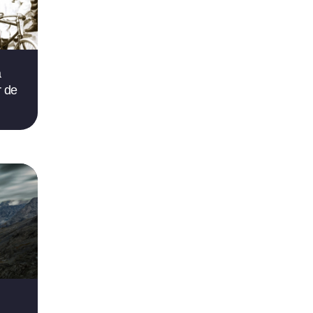
a
r de