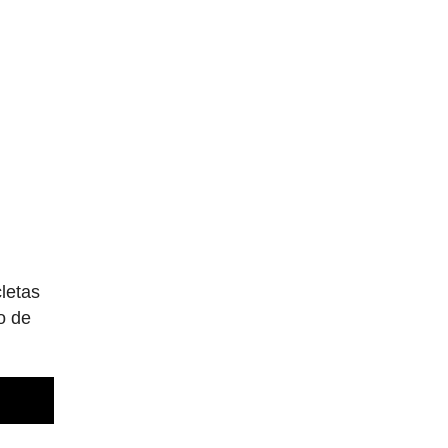
cletas
o de