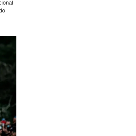
cional
ndo
a