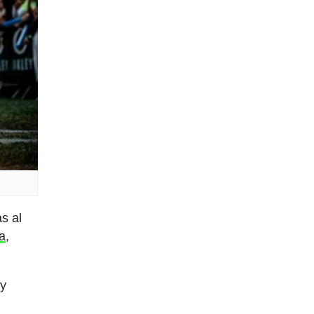
s al
ba
,
 y