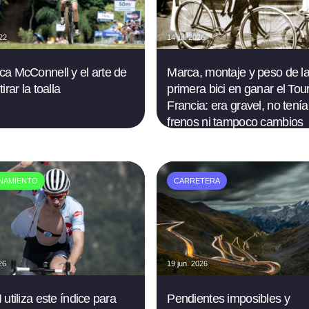
022
14 jul. 2026
a McConnell y el arte de
Marca, montaje y peso de l
irar la toalla
primera bici en ganar el Tou
Francia: era gravel, no tenía
frenos ni tampoco cambios
NAMIENTO
CARRETERA
26
19 jun. 2026
utiliza este índice para
Pendientes imposibles y