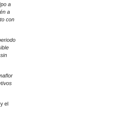
ipo a
ién a
nto con
periodo
ible
sin
maflor
tivos
y el