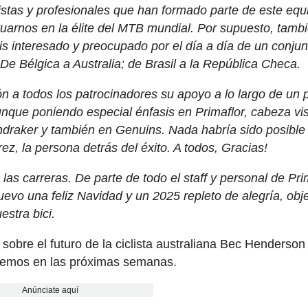
istas y profesionales que han formado parte de este equ
tuarnos en la élite del MTB mundial. Por supuesto, tamb
s interesado y preocupado por el día a día de un conju
e Bélgica a Australia; de Brasil a la República Checa.
 a todos los patrocinadores su apoyo a lo largo de un 
aunque poniendo especial énfasis en Primaflor, cabeza vis
ndraker y también en Genuins. Nada habría sido posible 
z, la persona detrás del éxito. A todos, Gracias!
as carreras. De parte de todo el staff y personal de Pri
o una feliz Navidad y un 2025 repleto de alegría, obje
stra bici.
 sobre el futuro de la ciclista australiana Bec Henderson 
remos en las próximas semanas.
Anúnciate aquí