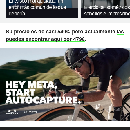
El casco mal ajustado, un
error más común de lo que
Ejercicios isométricos
debería
sencillos e imprescind
Su precio es de casi 549€, pero actualmente
las
puedes encontrar aquí por 479€
.