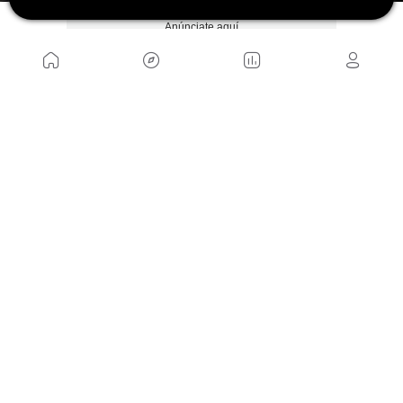
Anúnciate aquí
La Dassi Interceptor tiene un precio que va desde
los 9.000 hasta los 16.000€, dependiendo del
montaje que el comprador elija.
Para reservas e información se puede consultar su
web,
dassi.com.