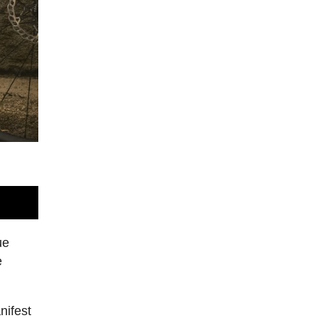
ue
e
nifest