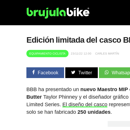
Edición limitada del casco B
EQUIPAMIENTO CICLISTA
23/11/22 12:00
CARLES MARTÍN
Facebook
Twitter
Whatsa
BBB ha presentado un
nuevo Maestro MIP c
Butter
Taylor Phinney y el diseñador gráfico 
Limited Series.
El diseño del casco
represent
solo se han fabricado
250 unidades
.