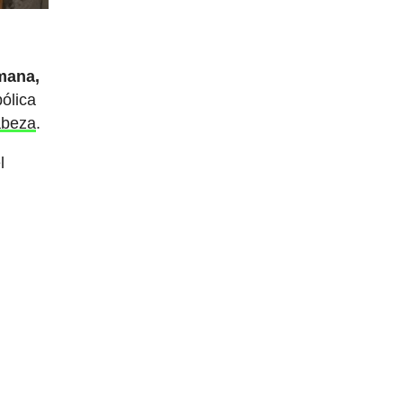
umana,
ólica
abeza
.
l