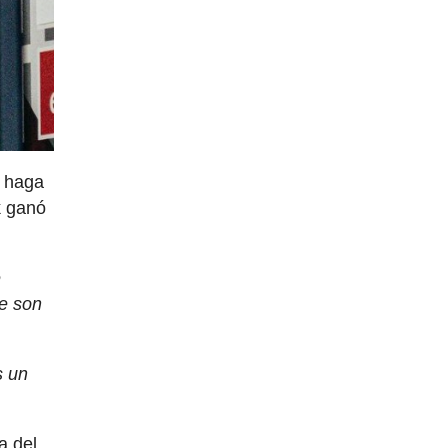
e haga
k ganó
e
ie son
s un
a del