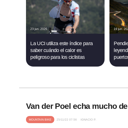
23 jun. 2026
19 jun. 20
La UCI utiliza este índice para
Pendie
saber cuándo el calor es
leyend
peligroso para los ciclistas
puerto
Van der Poel echa mucho de
MOUNTAIN BIKE
25/11/22 07:56
IGNACIO P.