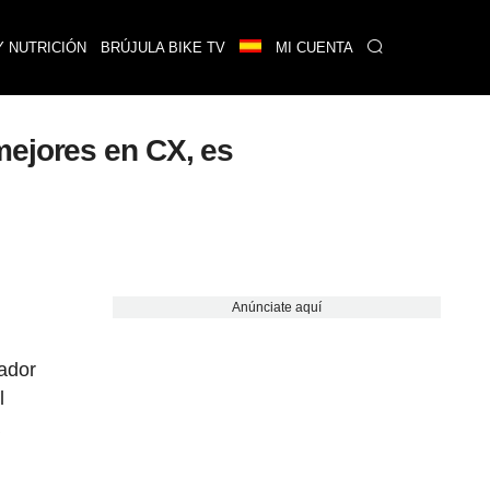
Y NUTRICIÓN
BRÚJULA BIKE TV
MI CUENTA
mejores en CX, es
Anúnciate aquí
nador
l
á