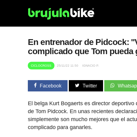
En entrenador de Pidcock: "
complicado que Tom pueda 
CICLOCROSS
25/11/22 11:50
IGNACIO P.
Facebook
Twitter
Whatsa
El belga Kurt Bogaerts es director deportivo
de Tom Pidcock. En unas recientes declarac
simplemente son mucho mejores que el actua
complicado para ganarles.