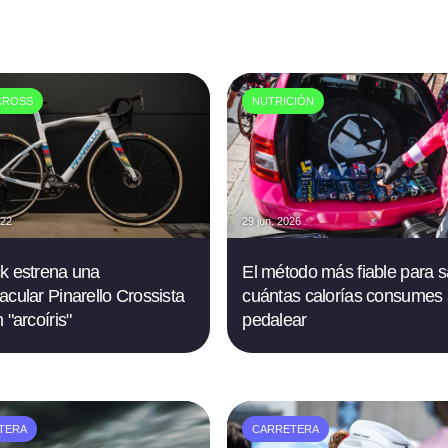
CROSS
NUTRICIÓN
022
29 jun. 2026
k estrena una
El método más fiable para 
acular Pinarello Crossista
cuántas calorías consumes 
 "arcoíris"
pedalear
TERA
CARRETERA