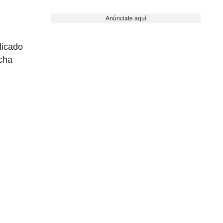
Anúnciate aquí
licado
echa