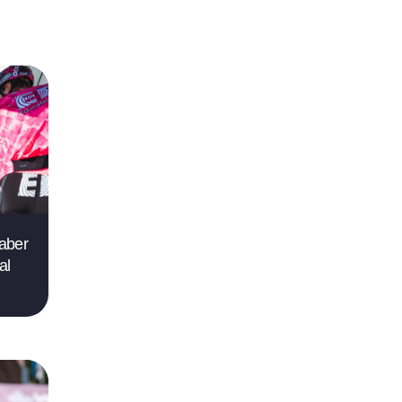
saber
al