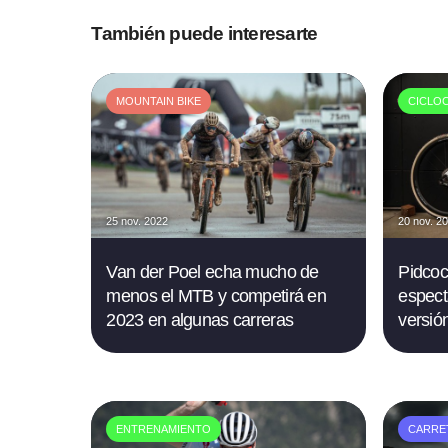
También puede interesarte
MOUNTAIN BIKE
CICLO
25 nov. 2022
20 nov. 2
Van der Poel echa mucho de
Pidcoc
menos el MTB y competirá en
espect
2023 en algunas carreras
versión
ENTRENAMIENTO
CARRE