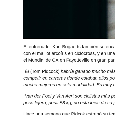
El entrenador Kurt Bogaerts también se enc
con el maillot arcoíris en ciclocross, y en u
el Mundial de CX en Fayetteville en gran par
"Él
(Tom Pidcock)
habría ganado mucho más s
competir en carreras donde estaban ellos po
mucho mejores en esta modalidad. Es muy di
"Van der Poel y Van Aert son ciclistas más po
peso ligero, pesa 58 kg, no está lejos de su 
Hace una semana que Pidcok estrenó su tem