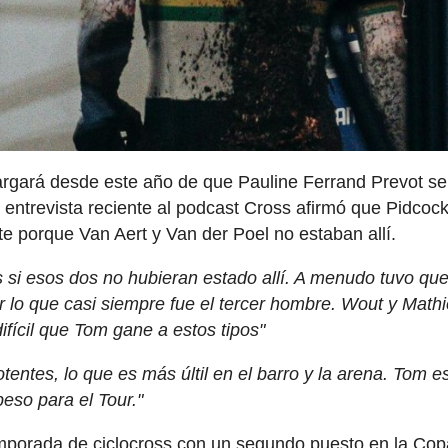
argará desde este año de que Pauline Ferrand Prevot s
na entrevista reciente al podcast Cross afirmó que Pidcoc
te porque Van Aert y Van der Poel no estaban allí.
i esos dos no hubieran estado allí. A menudo tuvo qu
r lo que casi siempre fue el tercer hombre. Wout y Math
fícil que Tom gane a estos tipos"
tentes, lo que es más últil en el barro y la arena. Tom e
peso para el Tour."
porada de ciclocross con un segundo puesto en la Cop