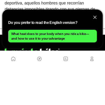
deportiva, aquellos hombres que recorrían
distancias imposibles tirando con sus piernas de
'maquinaria pesada' eran auténticos titanes.
Do you prefer to read the English version?
What heat does to your body when you ride a bike—
and how to use it to your advantage
NOSOTROS
Mapa del sitio
Aviso Legal
Anúnciate con nosotros
Política de cookies
Política de privacidad
Contacto
Trabaja con nosotros