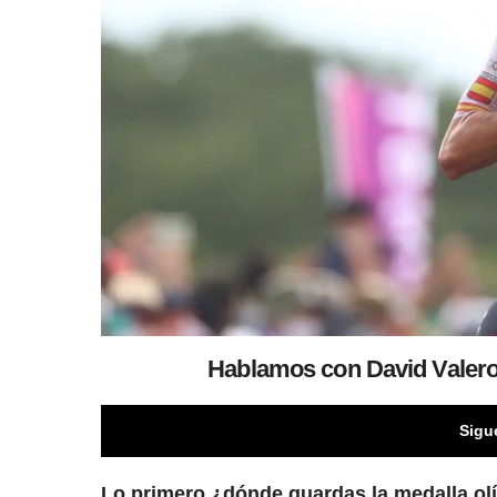
Hablamos con David Valero 
Sigu
Lo primero ¿dónde guardas la medalla olí