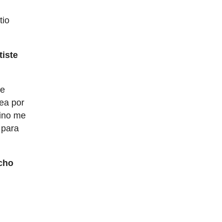
tio
tiste
se
lea por
Nino me
 para
cho