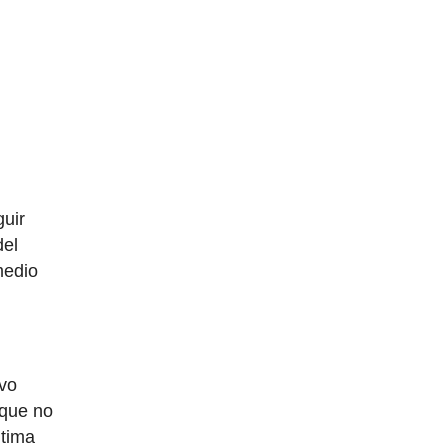
guir
del
medio
ivo
 que no
ltima