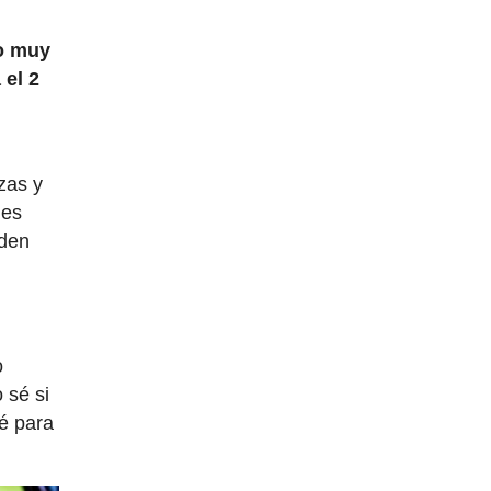
go muy
 el 2
zas y
 es
eden
o
 sé si
ré para