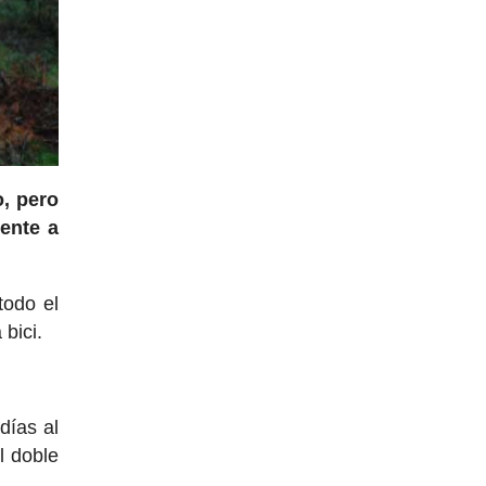
o, pero
ente a
todo el
bici.
días al
l doble