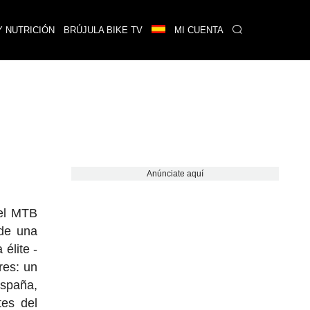
Y NUTRICIÓN
BRÚJULA BIKE TV
MI CUENTA
Anúnciate aquí
del MTB
 de una
élite -
res: un
España,
tes del