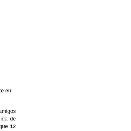
te en
 amigos
mida de
 que 12