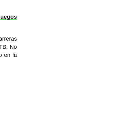
Juegos
rreras
MTB. No
o en la