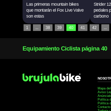
Las primeras mountain bikes
Strider 12
que montarán el Fox Live Valve
pedales p
son estas
carbono
1
...
38
39
40
41
42
...
Equipamiento Ciclista página 40
NOSOT
Mapa del 
Aviso Le
Anúnciat
Política 
Política 
Contacto
Trabaja 