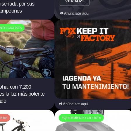
VER MÁS
diseñada por sus
campeones
Anúnciate aquí
NTO CICLISTA
pha: con 7.200
s la luz más potente
ado
Anúnciate aquí
BIKE
EQUIPAMIENTO CICLISTA