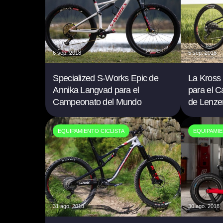
6 sep. 2018
5 sep. 2018
Specialized S-Works Epic de
La Kross 
Annika Langvad para el
para el 
Campeonato del Mundo
de Lenze
EQUIPAMIENTO CICLISTA
EQUIPAMIE
31 ago. 2018
30 ago. 2018