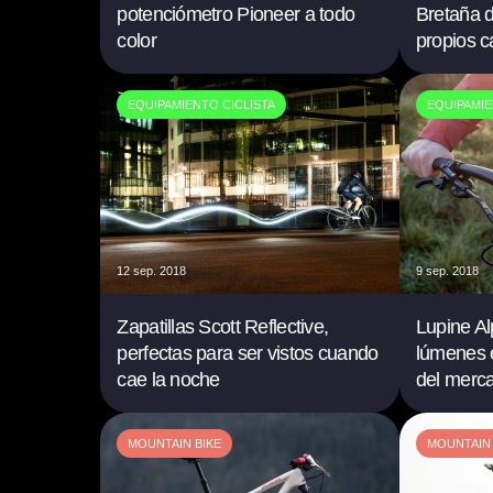
potenciómetro Pioneer a todo
Bretaña 
color
propios 
EQUIPAMIENTO CICLISTA
EQUIPAMIE
12 sep. 2018
9 sep. 2018
Zapatillas Scott Reflective,
Lupine Al
perfectas para ser vistos cuando
lúmenes e
cae la noche
del merc
MOUNTAIN BIKE
MOUNTAIN 