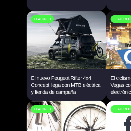
FEATURED
FEATURED
3 mar. 2018
12 ene. 2018
El nuevo Peugeot Rifter 4x4
El ciclis
Concept llega con MTB eléctrica
Vegas co
y tienda de campaña
electrónic
FEATURED
FEATURED