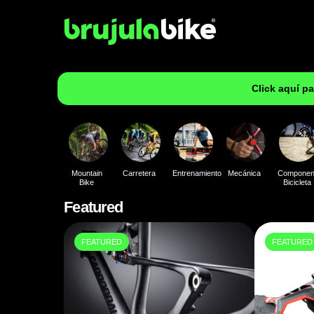
Click aquí p
Mountain
Carretera
Entrenamiento
Mecánica
Componen
Bike
Bicicleta
Featured
FEATURED
FEATURED