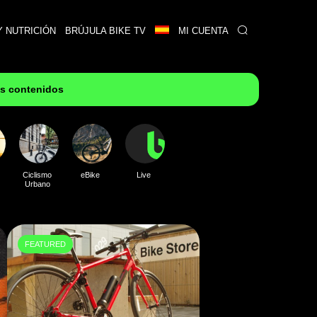
Y NUTRICIÓN
BRÚJULA BIKE TV
MI CUENTA
es contenidos
Ciclismo
eBike
Live
Urbano
FEATURED