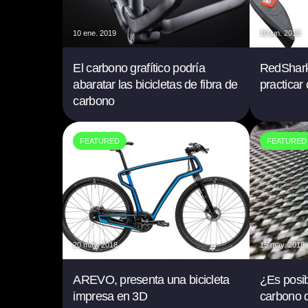
10 ene. 2019
10 jun. 2018
El carbono grafítico podría
RedShark
abaratar las bicicletas de fibra de
practicar
carbono
FEATURED
FEATURED
20 may. 2018
15 may. 2018
AREVO, presenta una bicicleta
¿Es posibl
impresa en 3D
carbono 