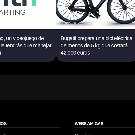
26 ago. 2017
ing, un videojuego de
Bugatti prepara una bici eléctrica
ue tendrás que manejar
de menos de 5 kg que costará
i
42.000 euros
ROS
WEBS AMIGAS