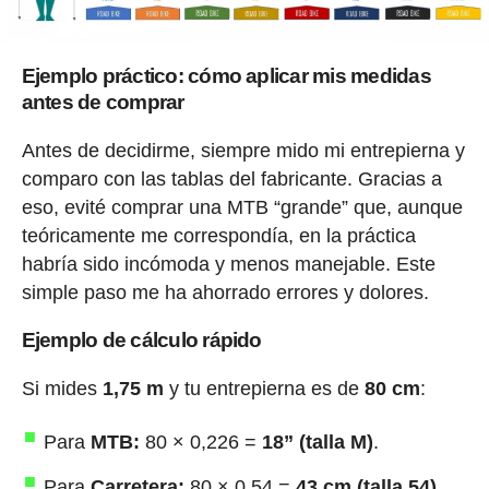
Ejemplo práctico: cómo aplicar mis medidas
antes de comprar
Antes de decidirme, siempre mido mi entrepierna y
comparo con las tablas del fabricante. Gracias a
eso, evité comprar una MTB “grande” que, aunque
teóricamente me correspondía, en la práctica
habría sido incómoda y menos manejable. Este
simple paso me ha ahorrado errores y dolores.
Ejemplo de cálculo rápido
Si mides
1,75 m
y tu entrepierna es de
80 cm
:
Para
MTB:
80 × 0,226 =
18” (talla M)
.
Para
Carretera:
80 × 0,54 =
43 cm (talla 54)
.