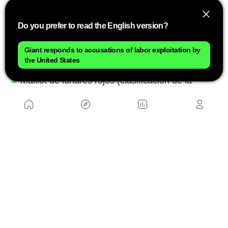
Maillot amarillo (clasificación general): Tadej
Do you prefer to read the English version?
Pogacar
Maillot verde (clasificación por puntos):
Giant responds to accusations of labor exploitation by
the United States
Jonathan Milan
Maillot de lunares rojos (clasificación de la
montaña): Richard Carapaz
Maillot blanco (mejor joven): Remco Evenepoel