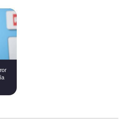
ror
ía