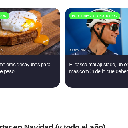
CIÓN
EQUIPAMIENTO Y NUTRICIÓN
025
30 sep. 2025
mejores desayunos para
El casco mal ajustado, un er
de peso
más común de lo que deber
rtar en Navidad (y todo el año)