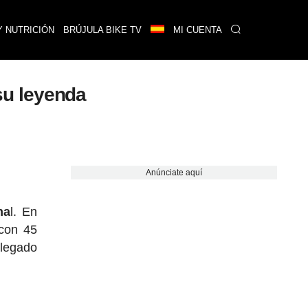
Y NUTRICIÓN
BRÚJULA BIKE TV
MI CUENTA
 su leyenda
Anúnciate aquí
na
l. En
 con 45
llegado