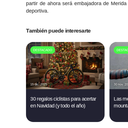
partir de ahora será embajadora de Merida 
deportiva.
También puede interesarte
DESTACADO
DESTA
15 dic. 2025
30 nov. 2
30 regalos ciclistas para acertar
Las me
en Navidad (y todo el año)
mounta