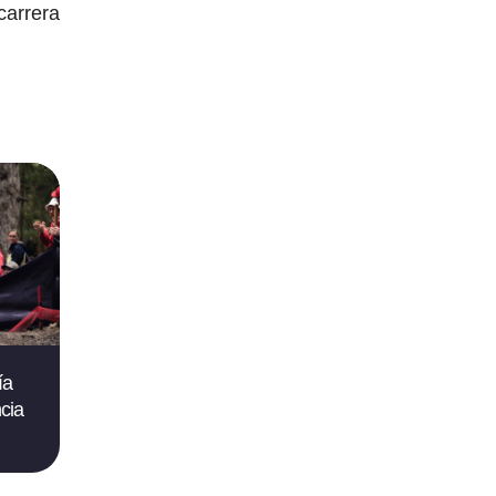
carrera
ía
cia