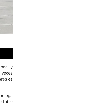
ional y
6 veces
arés es
noruega
idiable