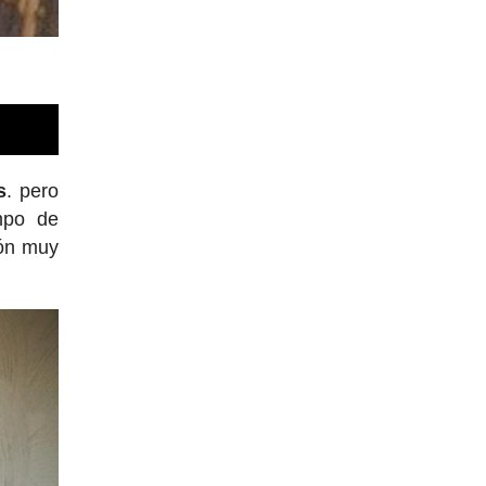
s
. pero
empo de
ión muy