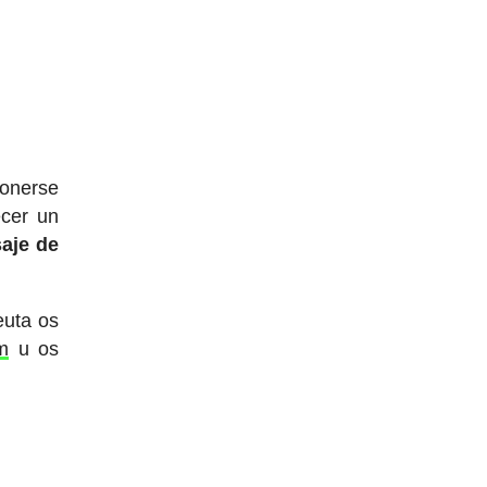
ponerse
ecer un
aje de
euta os
m
u os