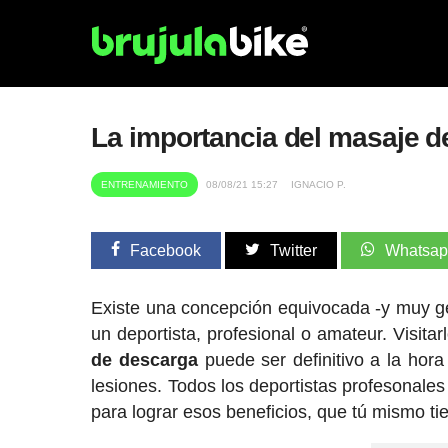
La importancia del masaje d
ENTRENAMIENTO
08/08/21 15:27
IGNACIO P.
Facebook
Twitter
Whatsa
Existe una concepción equivocada -y muy gen
un deportista, profesional o amateur. Visita
de descarga
puede ser definitivo a la hor
lesiones. Todos los deportistas profesonales
para lograr esos beneficios, que tú mismo ti