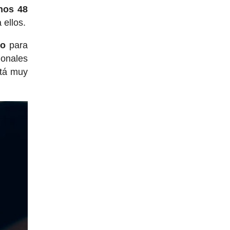
nos 48
 ellos.
io
para
ionales
stá muy