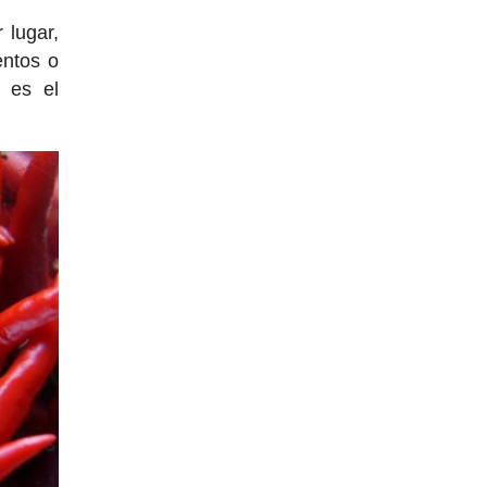
 lugar,
entos o
e es el