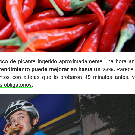
co de picante ingerido aproximadamente una hora an
rendimiento puede mejorar en hasta un 23%.
Parece
tos con atletas que lo probaron 45 minutos antes, y
s obligatorios
.