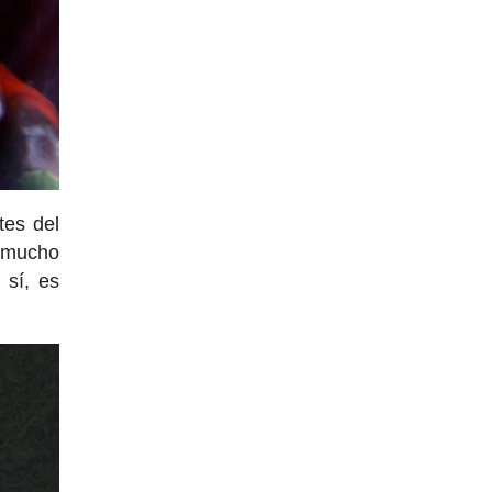
tes del
 mucho
 sí, es