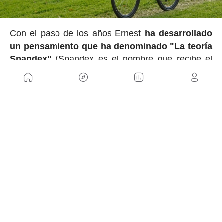
Con el paso de los años Ernest
ha desarrollado
un pensamiento que ha denominado "La teoría
Spandex"
(Spandex es el nombre que recibe el
tejido técnico o la Lycra). Esta teoría se resume en
que
el objetivo no es que el resto de gente te
vea bien estéticamente
, como a él le sucedió
cuando se puso de culotte y maillot,
sino que uno
mismo se sienta bien física y mentalmente.
Ernest es muy activo en redes sociales y lo
puedes seguir en
Strava
.