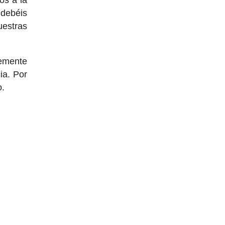
 debéis
uestras
lemente
ia. Por
o.