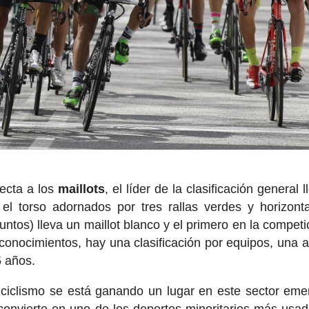
pecta a los
maillots
, el líder de la clasificación general 
el torso adornados por tres rallas verdes y horizonta
puntos) lleva un maillot blanco y el primero en la competi
onocimientos, hay una clasificación por equipos, una a
5 años.
 ciclismo se está ganando un lugar en este sector eme
convierte en uno de los deportes minoritarios más usad