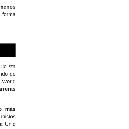
 menos
 forma
iclista
undo de
I World
arreras
mo más
inicios
la Unió