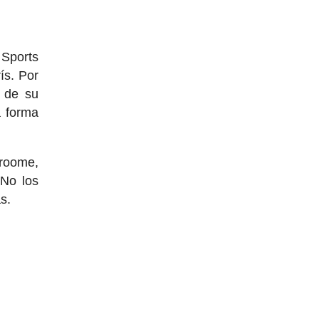
 Sports
ís. Por
s de su
a forma
Froome,
 No los
s.