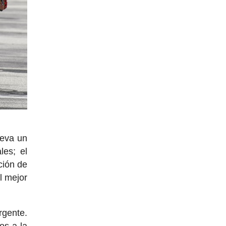
lleva un
les; el
ción de
l mejor
rgente.
os a la