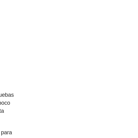
ruebas
mpoco
ta
 para