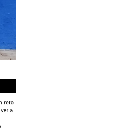
un
reto
 ver a
s