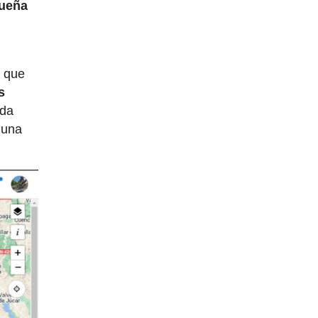
queña
o que
s
eda
guna