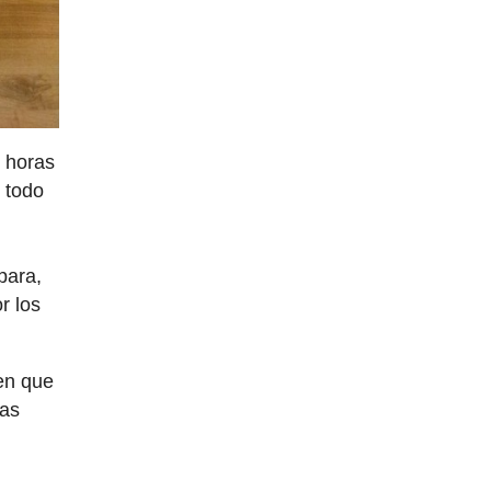
 horas
n todo
para,
r los
 en que
nas