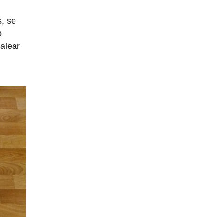
s, se
o
dalear