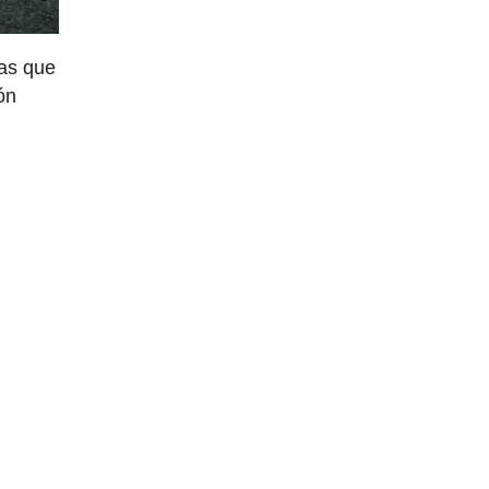
nas que
ón