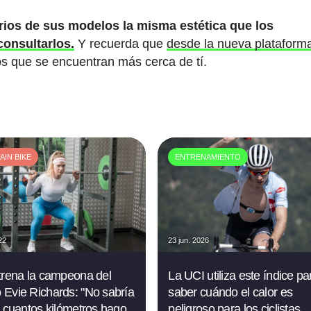
varios de sus modelos la misma estética que los
consultarlos.
Y recuerda que
desde la nueva plataform
os que se encuentran más cerca de tí.
IN BIKE
ENTRENAMIENTO
22
23 jun. 2026
trena la campeona del
La UCI utiliza este índice pa
Evie Richards: "No sabría
saber cuándo el calor es
e cuantos kilómetros hago
peligroso para los ciclistas