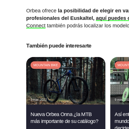
Orbea ofrece
la posibilidad de elegir en 
profesionales del Euskaltel,
aquí puedes 
Connect
también podrás localizar los model
También puede interesarte
MOUNTAIN BIKE
MOUNTA
3 mar. 2022
9 may. 20
Nueva Orbea Onna ¿la MTB
Así en
más importante de su catálogo?
mundo 
decirt