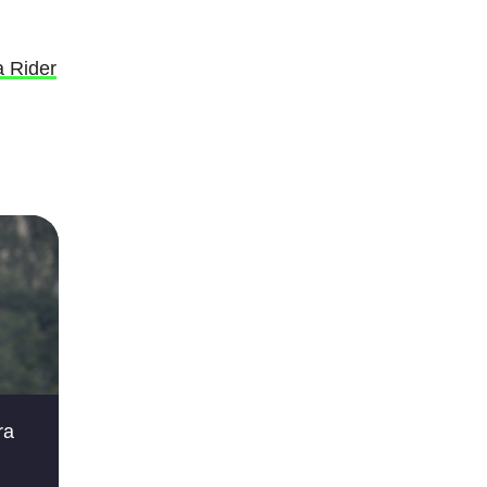
a Rider
ra