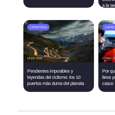
a la s
CARRETERA
CARRE
19 jun. 2026
27 may. 2
Pendientes imposibles y
Por qu
leyendas del ciclismo: los 10
lleva y
puertos más duros del planeta
casco