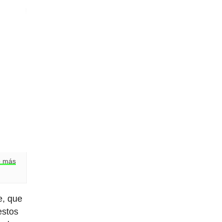
o más
e, que
estos