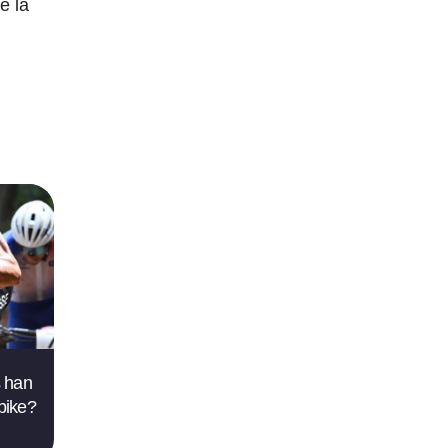
e la
s han
bike?