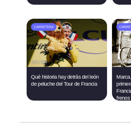
CARRETERA
CARRE
15 jul. 2026
14 jul. 20
Qué historia hay detrás del león
Marca,
de peluche del Tour de Francia
primer
Francia
frenos