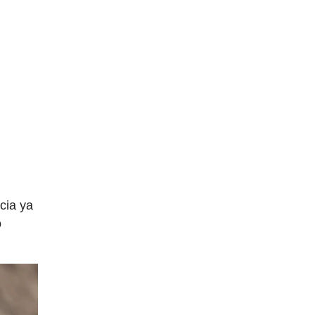
cia ya
ó