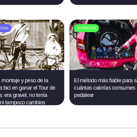
TERA
NUTRICIÓN
26
29 jun. 2026
 montaje y peso de la
El método más fiable para 
a bici en ganar el Tour de
cuántas calorías consumes 
: era gravel, no tenía
pedalear
 ni tampoco cambios