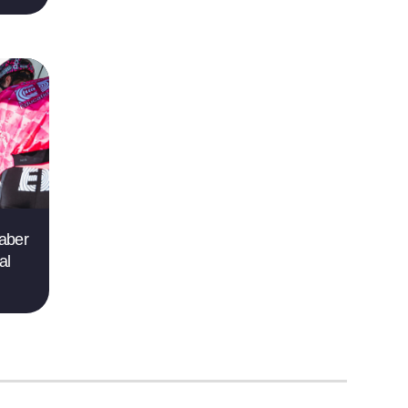
saber
al