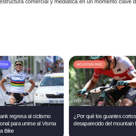
 estructura comercial y mediática en un momento clave d
TERA
MOUNTAIN BIKE
025
15 jul. 2026
nk regresa al ciclismo
¿Por qué los guantes corto
ional para unirse al Visma
desaparecido del mountain 
a Bike