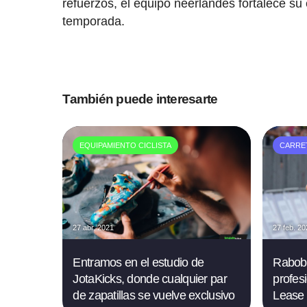
refuerzos, el equipo neerlandés fortalece su
temporada.
También puede interesarte
EQUIPAMIENTO CICLISTA
CARRE
27 abr. 2021
27 feb. 2
Entramos en el estudio de
Raboba
JotaKicks, donde cualquier par
profes
de zapatillas se vuelve exclusivo
Lease 