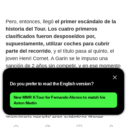
Pero, entonces, llegó
el primer escándalo de la
historia del Tour.
Los cuatro primeros
clasificados fueron desposeídos por,
supuestamente, utilizar coches para cubrir
parte del recorrido
, y el título pasa al quinto, el
joven Henri Cornet. A Garin se le impuso una
sanción de 2 años sin competir, y en ese momento
decidió retirarse del ciclismo profesional. Nunca
sabremos si aquello fue justo o no, aunque él
Do you prefer to read the English version?
siempre defendió su inocencia. Lo que está claro
es que, por encima de cualquier consideración
New MMR X-Tour for Fernando Alonso to match his
deportiva, aquellos hombres que recorrían
Aston Martin
distancias imposibles tirando con sus piernas de
'maquinaria pesada' eran auténticos titanes.