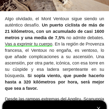
Algo olvidado, el Mont Ventoux sigue siendo un
auténtico desafío.
Un puerto ciclista de más de
21 kilómetros, con un acumulado de casi 1600
metros y una media de 7,5%
no admite debates.
Vas a exprimir tu cuerpo
. En la región de Provenza
francesa, el Ventoux no engaña, es ventoso, lo
que añade complicaciones a su ascensión. Una
ascensión, por otra parte, icónica, con esa torre en
su cúspide y esa ladera serpenteante en su
búsqueda.
Si sopla viento, que puede hacerlo
hasta a 320 kilómetros por hora, será mejor
que sea a favor.
Desde las rampas extremas del Angliru, Scanuppia
o Zoncolan hasta las interminables curvas del