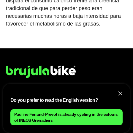
dispara el consumo calórico frente a la creencia
tradicional de que para perder peso eran
necesarias muchas horas a baja intensidad para
favorecer el metabolismo de las grasas.
NOSOTROS
Do you prefer to read the English version?
Mapa del sitio
Aviso Legal
Pauline Ferrand-Prevot is already cycling in the colours
Anúnciate con nosotros
of INEOS Grenadiers
Política de cookies
Política de privacidad
Contacto