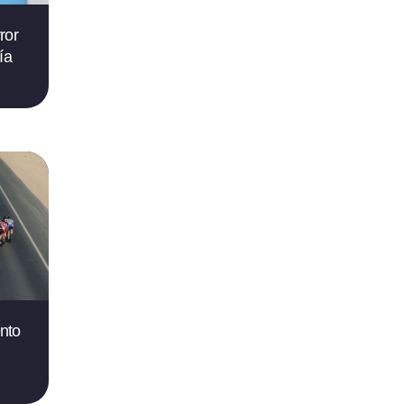
ror
ía
nto