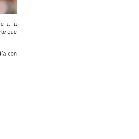
e a la
rte que
día con