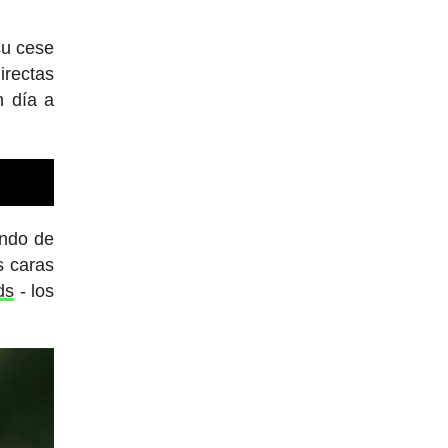
su cese
irectas
n día a
undo de
s caras
ds
- los