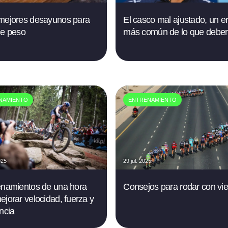
mejores desayunos para
El casco mal ajustado, un er
de peso
más común de lo que deber
NAMIENTO
ENTRENAMIENTO
025
29 jul. 2025
enamientos de una hora
Consejos para rodar con vie
ejorar velocidad, fuerza y
encia