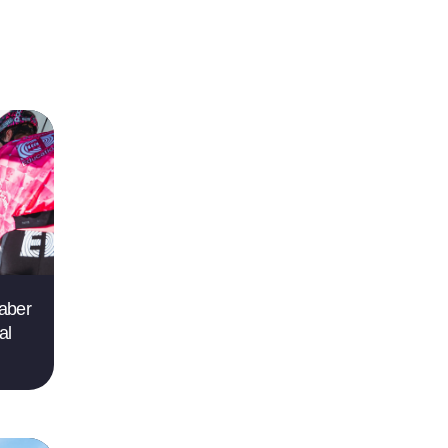
saber
al