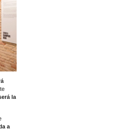
rá
te
será la
e
da a