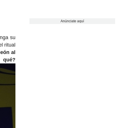
Anúnciate aquí
enga su
 ritual
león al
ué?