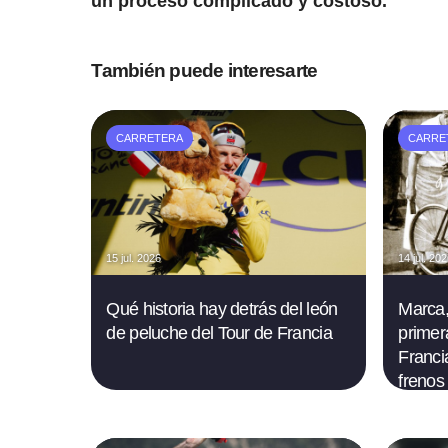
un proceso complicado y costoso.
También puede interesarte
CARRETERA
CARRE
15 jul. 2026
14 jul. 20
Qué historia hay detrás del león
Marca,
de peluche del Tour de Francia
primer
Francia
frenos