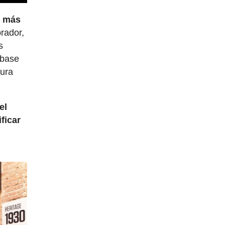
z más
prador,
s
 base
tura
el
ificar