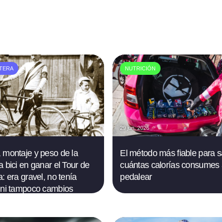
TERA
NUTRICIÓN
26
29 jun. 2026
 montaje y peso de la
El método más fiable para 
a bici en ganar el Tour de
cuántas calorías consumes 
: era gravel, no tenía
pedalear
 ni tampoco cambios