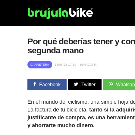
Por qué deberías tener y con
segunda mano
CARRETERA
14/08/25 17:19
IGNACIO P.
Facebook
Twitter
Whatsa
En el mundo del ciclismo, una simple hoja 
La factura de tu bicicleta,
tanto si la adqu
justificante de compra, es una herramient
y ahorrarte mucho dinero.