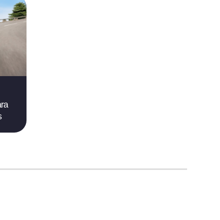
ara
s