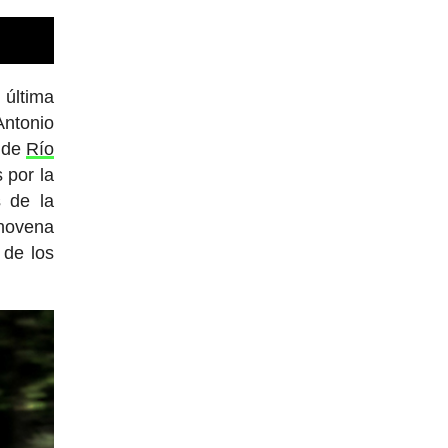
 última
Antonio
a de
Río
 por la
 de la
 novena
 de los