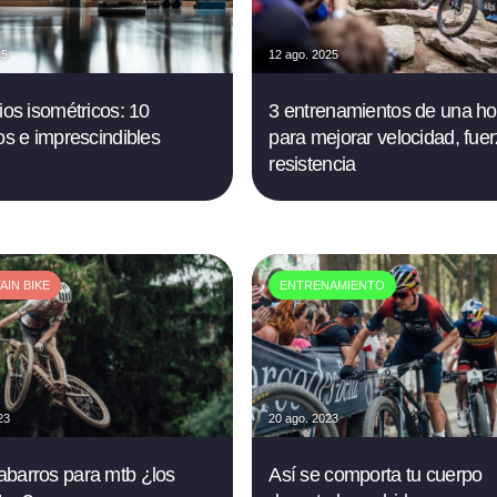
25
12 ago. 2025
ios isométricos: 10
3 entrenamientos de una ho
los e imprescindibles
para mejorar velocidad, fuer
resistencia
IN BIKE
ENTRENAMIENTO
23
20 ago. 2023
barros para mtb ¿los
Así se comporta tu cuerpo