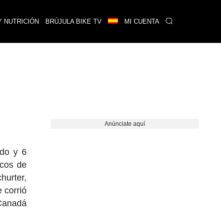
Y NUTRICIÓN
BRÚJULA BIKE TV
MI CUENTA
Anúnciate aquí
do y 6
icos de
hurter,
 corrió
 Canadá