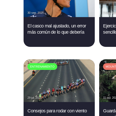
30 sep. 2025
1 sep. 20
El casco mal ajustado, un error
Ejercic
más común de lo que debería
sencil
ENTRENAMIENTO
MOUNTA
29 jul. 2025
11 oct. 20
Consejos para rodar con viento
Guarda