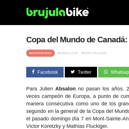
Copa del Mundo de Canadá: A
MOUNTAIN BIKE
08/08/16 12:20
BERTO GALLEGO
Facebook
Twitter
Whatsa
Para Julien
Absalon
no pasan los años. 
veces campeón de Europa, a punto de cump
manera consecutiva como uno de los grandes 
segundo en la general de la Copa del Mundo
el pasado domingo día 7 en Mont-Sainte-An
Victor Koretzky y Mathias Fluckiger.