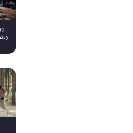
ra
za y