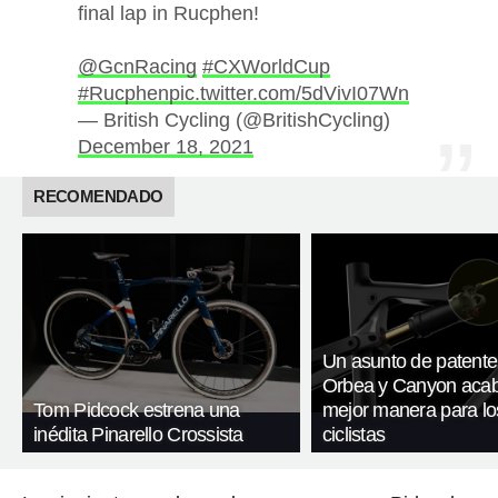
final lap in Rucphen!
@GcnRacing
#CXWorldCup
#Rucphen
pic.twitter.com/5dVivI07Wn
— British Cycling (@BritishCycling)
December 18, 2021
RECOMENDADO
Un asunto de patente
Orbea y Canyon acab
Tom Pidcock estrena una
mejor manera para lo
inédita Pinarello Crossista
ciclistas