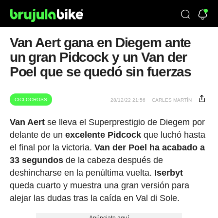
Van Aert gana en Diegem ante
un gran Pidcock y un Van der
Poel que se quedó sin fuerzas
CICLOCROSS
28/12/22 21:56
CARLES MARTÍN
Van Aert
se lleva el Superprestigio de Diegem por
delante de un
excelente
Pidcock
que luchó hasta
el final por la victoria.
Van der Poel ha acabado a
33 segundos
de la cabeza después de
deshincharse en la penúltima vuelta.
Iserbyt
queda cuarto y muestra una gran versión para
alejar las dudas tras la caída en Val di Sole.