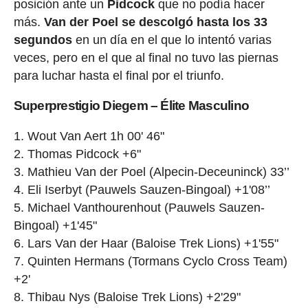
posición ante un
Pidcock
que no podía hacer
más.
Van der Poel se descolgó hasta los 33
segundos
en un día en el que lo intentó varias
veces, pero en el que al final no tuvo las piernas
para luchar hasta el final por el triunfo.
Superprestigio Diegem – Élite Masculino
Wout Van Aert 1h 00' 46"
Thomas Pidcock +6"
Mathieu Van der Poel (Alpecin-Deceuninck) 33’’
Eli Iserbyt (Pauwels Sauzen-Bingoal) +1'08’’
Michael Vanthourenhout (Pauwels Sauzen-
Bingoal) +1'45"
Lars Van der Haar (Baloise Trek Lions) +1'55"
Quinten Hermans (Tormans Cyclo Cross Team)
+2'
Thibau Nys (Baloise Trek Lions) +2'29"