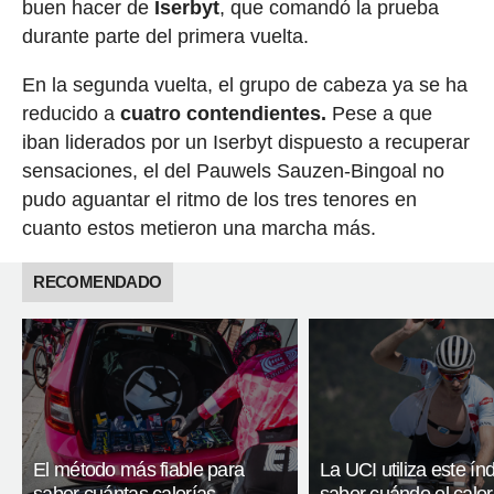
buen hacer de
Iserbyt
, que comandó la prueba
durante parte del primera vuelta.
En la segunda vuelta, el grupo de cabeza ya se ha
reducido a
cuatro contendientes.
Pese a que
iban liderados por un Iserbyt dispuesto a recuperar
sensaciones, el del Pauwels Sauzen-Bingoal no
pudo aguantar el ritmo de los tres tenores en
cuanto estos metieron una marcha más.
RECOMENDADO
El método más fiable para
La UCI utiliza este ín
saber cuántas calorías
saber cuándo el calor