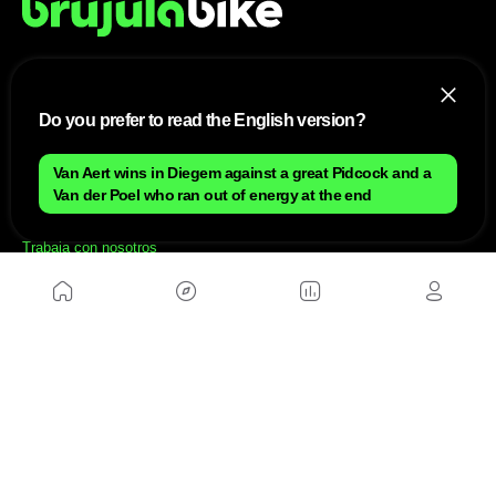
NOSOTROS
Do you prefer to read the English version?
Mapa del sitio
Aviso Legal
Van Aert wins in Diegem against a great Pidcock and a
Anúnciate con nosotros
Van der Poel who ran out of energy at the end
Política de cookies
Política de privacidad
Contacto
Trabaja con nosotros
WEBS AMIGAS
MusickMag
SÍGUENOS
Suscríbete a nuestro newsletter
Enviar