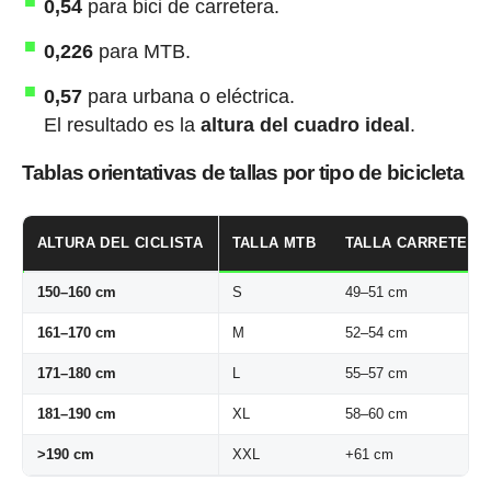
0,54
para bici de carretera.
0,226
para MTB.
0,57
para urbana o eléctrica.
El resultado es la
altura del cuadro ideal
.
Tablas orientativas de tallas por tipo de bicicleta
ALTURA DEL CICLISTA
TALLA MTB
TALLA CARRETERA
150–160 cm
S
49–51 cm
161–170 cm
M
52–54 cm
171–180 cm
L
55–57 cm
181–190 cm
XL
58–60 cm
>190 cm
XXL
+61 cm