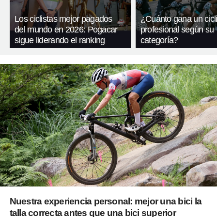
Los ciclistas mejor pagados
¿Cuánto gana un cicli
del mundo en 2026: Pogacar
profesional según su
sigue liderando el ranking
categoría?
Nuestra experiencia personal: mejor una bici la
talla correcta antes que una bici superior