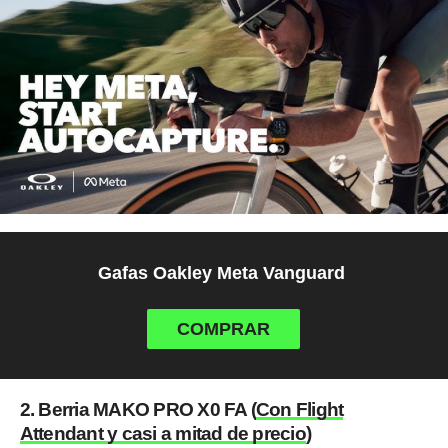
Gafas Oakley Meta Vanguard
COMPRAR
2. Berria MAKO PRO X0 FA (
Con Flight
Attendant y casi a mitad de precio
)