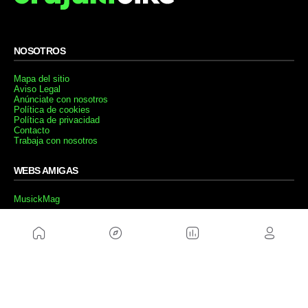
NOSOTROS
Mapa del sitio
Aviso Legal
Anúnciate con nosotros
Política de cookies
Política de privacidad
Contacto
Trabaja con nosotros
WEBS AMIGAS
MusickMag
SÍGUENOS
Suscríbete a nuestro newsletter
Enviar