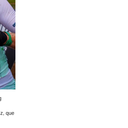
g
oz, que