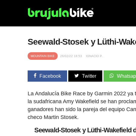
Seewald-Stosek y Lüthi-Wake
MOUNTAIN BIKE
26/02/22 18:53
IGNACIO P.
Facebook
Twitter
Whatsa
La Andalucía Bike Race by Garmin 2022 ya ti
la sudafricana Amy Wakefield se han procla
ganadores han sido la pareja del equipo C
checo Martin Stosek.
Seewald-Stosek y Lüthi-Wakefield 