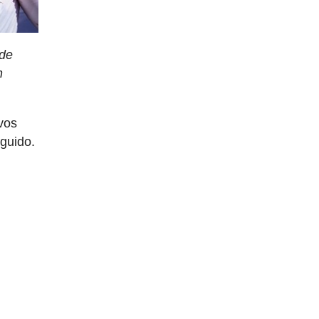
 de
n
vos
eguido.