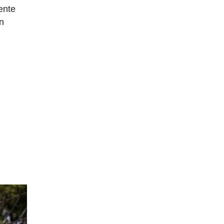
ente
an