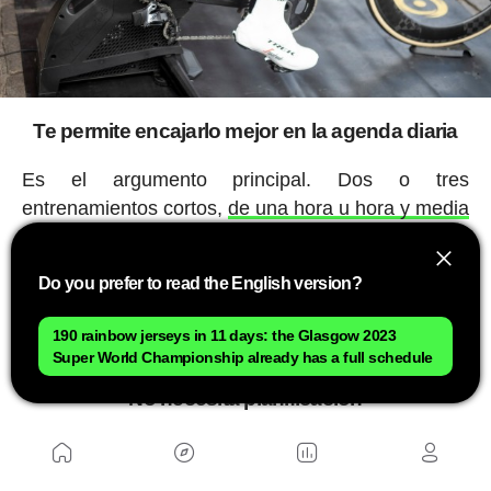
Te permite encajarlo mejor en la agenda diaria
Es el argumento principal. Dos o tres
entrenamientos cortos,
de una hora u hora y media
más o menos
, son muy encajables en una semana
atareada de cualquier persona que tiene un
Do you prefer to read the English version?
empleo distinto al ciclismo. Es fácil escaparse una
horita, pero mucho más difícil escabullirse de las
190 rainbow jerseys in 11 days: the Glasgow 2023
obligaciones durante una mañana completa.
Super World Championship already has a full schedule
No necesita planificación
Salir en entrenamientos asiduos pero cortos
permite improvisar. Coger la bici de repente