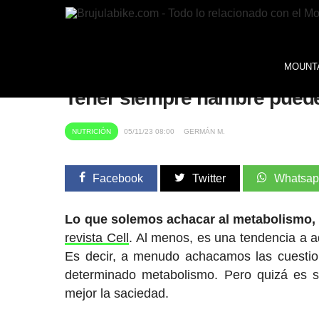
MOUNTA
Tener siempre hambre puede
NUTRICIÓN
05/11/23 08:00
GERMÁN M.
Facebook
Twitter
Whatsa
Lo que solemos achacar al metabolismo, 
revista Cell
. Al menos, es una tendencia a a
Es decir, a menudo achacamos las cuesti
determinado metabolismo. Pero quizá es s
mejor la saciedad.