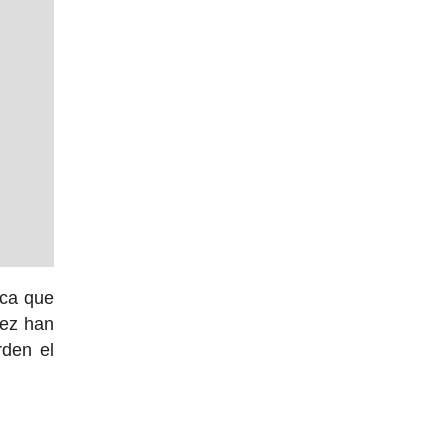
ca que
vez han
rden el