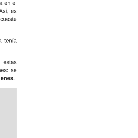
a en el
 Así, es
 cueste
a tenía
 estas
nes: se
ienes
.