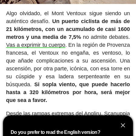
Algo olvidado, el Mont Ventoux sigue siendo un
auténtico desafío.
Un puerto ciclista de más de
21 kilómetros, con un acumulado de casi 1600
metros y una media de 7,5%
no admite debates.
Vas a exprimir tu cuerpo
. En la región de Provenza
francesa, el Ventoux no engaña, es ventoso, lo
que añade complicaciones a su ascensión. Una
ascensión, por otra parte, icónica, con esa torre en
su cúspide y esa ladera serpenteante en su
búsqueda.
Si sopla viento, que puede hacerlo
hasta a 320 kilómetros por hora, será mejor
que sea a favor.
Desde las rampas extremas del Angliru, Scanuppia
o Zoncolan hasta las interminables curvas del
Stelvio y Los Libertadores, cada uno de estos
Do you prefer to read the English version?