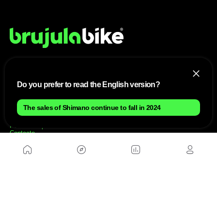
NOSOTROS
Do you prefer to read the English version?
Mapa del sitio
Aviso Legal
The sales of Shimano continue to fall in 2024
Anúnciate con nosotros
Política de cookies
Política de privacidad
Contacto
Trabaja con nosotros
WEBS AMIGAS
MusickMag
SÍGUENOS