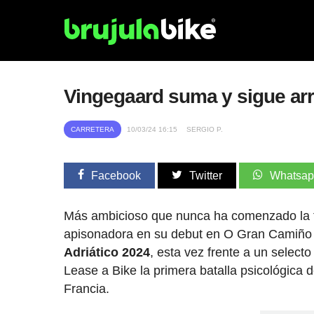
Vingegaard suma y sigue arr
CARRETERA
10/03/24 16:15
SERGIO P.
Facebook
Twitter
Whatsa
Más ambicioso que nunca ha comenzado la t
apisonadora en su debut en O Gran Camiñ
Adriático 2024
, esta vez frente a un select
Lease a Bike la primera batalla psicológica d
Francia.