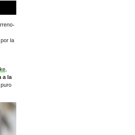
irreno-
por la
ike
,
 a la
 puro