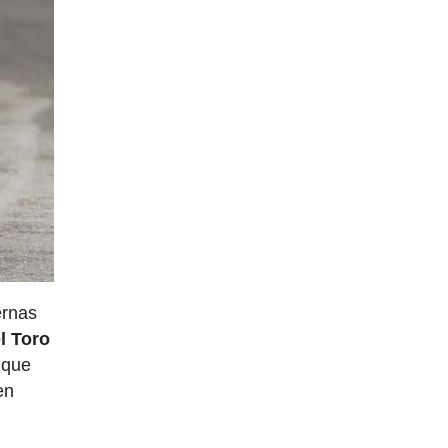
ernas
l Toro
 que
en