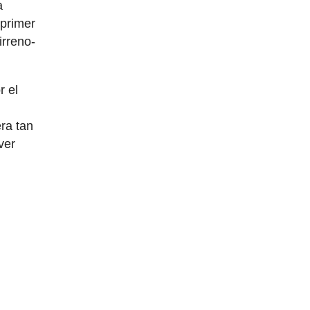
a
 primer
irreno-
r el
ra tan
ver