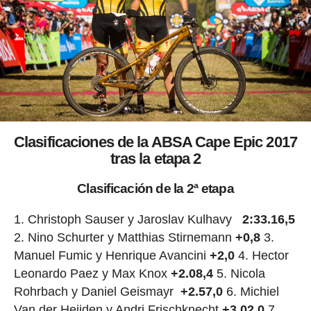
Clasificaciones de la ABSA Cape Epic 2017
tras la etapa 2
Clasificación de la 2ª etapa
1. Christoph Sauser y Jaroslav Kulhavy
2:33.16,5
2. Nino Schurter y Matthias Stirnemann
+0,8
3.
Manuel Fumic y Henrique Avancini
+2,0
4. Hector
Leonardo Paez y Max Knox
+2.08,4
5. Nicola
Rohrbach y Daniel Geismayr
+2.57,0
6. Michiel
Van der Heijden y Andri Frischknecht
+3.02,0
7.