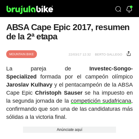
ABSA Cape Epic 2017, resumen
de la 2ª etapa
MOUNTAIN BIKE
22/03/17 12:32
BERTO GALLEGO
La pareja de
Investec-Songo-
Specialized
formada por el campeón olímpico
Jaroslav Kulhavy
y el pentacampeón de la ABSA
Cape Epic
Christoph Sauser
se ha impuesto en
la segunda jornada de la
competición sudafricana
,
confirmando que son una de las candidaturas más
sólidas a la victoria final.
Anúnciate aquí