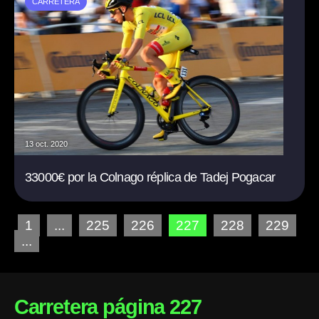
CARRETERA
13 oct. 2020
33000€ por la Colnago réplica de Tadej Pogacar
1
...
225
226
227
228
229
...
Carretera página 227