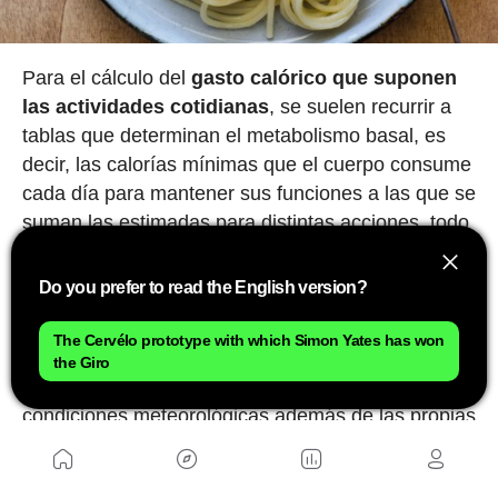
Para el cálculo del
gasto calórico que suponen
las actividades cotidianas
, se suelen recurrir a
tablas que determinan el metabolismo basal, es
decir, las calorías mínimas que el cuerpo consume
cada día para mantener sus funciones a las que se
suman las estimadas para distintas acciones, todo
ello teniendo en cuenta parámetros como la edad
o el peso de individuo.
Do you prefer to read the English version?
Sin embargo, en lo que refiere al gasto calórico
The Cervélo prototype with which Simon Yates has won
que se produce al pedalear
intervienen muchos
the Giro
factores
como la intensidad del esfuerzo, las
condiciones meteorológicas además de las propias
del ciclista que hacen muy complicado afinar el
cálculo. Incluso tiene una importante influencia el