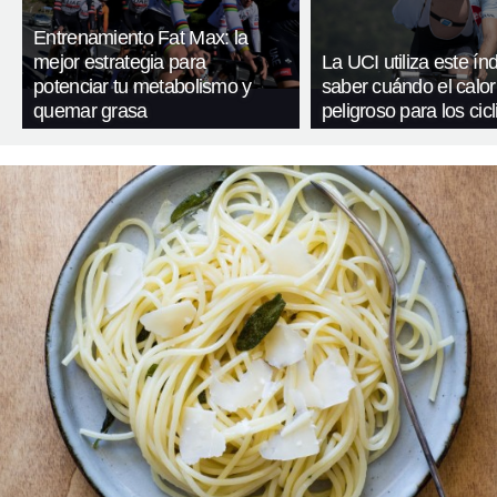
Entrenamiento Fat Max: la
mejor estrategia para
La UCI utiliza este ín
potenciar tu metabolismo y
saber cuándo el calor
quemar grasa
peligroso para los cicl