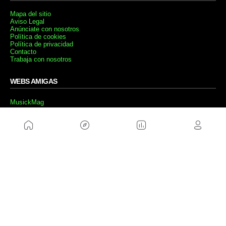
Mapa del sitio
Aviso Legal
Anúnciate con nosotros
Política de cookies
Política de privacidad
Contacto
Trabaja con nosotros
WEBS AMIGAS
MusickMag
SÍGUENOS
Suscríbete a nuestro newsletter
Enviar