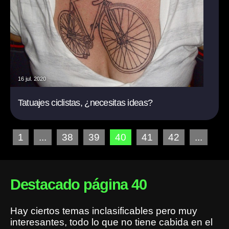
16 jul. 2020
Tatuajes ciclistas, ¿necesitas ideas?
1
...
38
39
40
41
42
...
Destacado página 40
Hay ciertos temas inclasificables pero muy
interesantes, todo lo que no tiene cabida en el