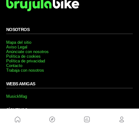
NOSOTROS
Mapa del sitio
Aviso Legal
Anúnciate con nosotros
Política de cookies
Política de privacidad
Contacto
Trabaja con nosotros
WEBS AMIGAS
MusickMag
SÍGUENOS
Suscríbete a nuestro newsletter
Enviar