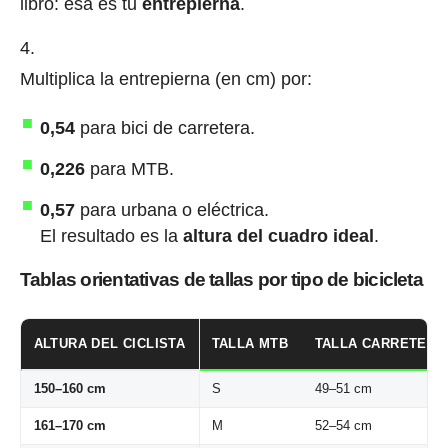
libro: esa es tu
entrepierna
.
Multiplica la entrepierna (en cm) por:
0,54
para bici de carretera.
0,226
para MTB.
0,57
para urbana o eléctrica.
El resultado es la
altura del cuadro ideal
.
Tablas orientativas de tallas por tipo de bicicleta
ALTURA DEL CICLISTA
TALLA MTB
TALLA CARRETERA
150–160 cm
S
49–51 cm
161–170 cm
M
52–54 cm