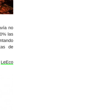
vía no
20% las
ntando
tas de
e
LeEco