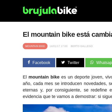
El mountain bike está cambi
MOUNTAIN BIKE
14/01/17 17:00
BERTO GALLEGO
Facebook
Twitter
Whatsa
El
mountain bike
es un deporte joven, vivo
año, cada mes se introducen novedades, se
eternas y, por consiguiente, se redefine
evidencia que te vamos a demostrar: si sigu