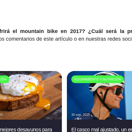
rirá el mountain bike en 2017? ¿Cuál será la p
os comentarios de este artículo o en nuestras redes soci
CIÓN
EQUIPAMIENTO Y NUTRICIÓN
025
30 sep. 2025
mejores desayunos para
El casco mal ajustado, un er