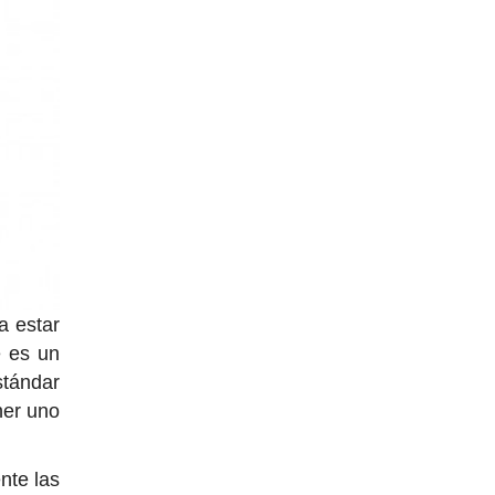
a estar
e es un
stándar
ner uno
nte las