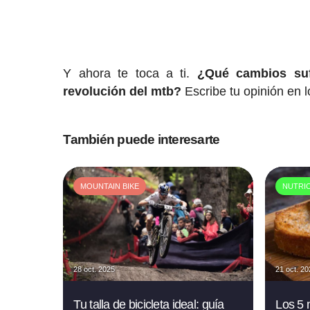
Y ahora te toca a ti.
¿Qué cambios suf
revolución del mtb?
Escribe tu opinión en l
También puede interesarte
MOUNTAIN BIKE
NUTRI
28 oct. 2025
21 oct. 2
Tu talla de bicicleta ideal: guía
Los 5 