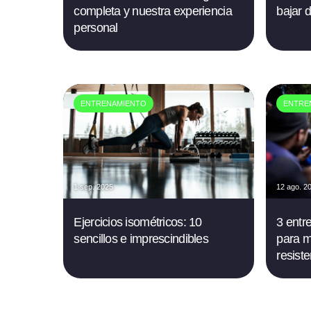
completa y nuestra experiencia
bajar 
personal
ENTRENAMIENTO
ENTRE
1 sep. 2025
12 ago. 2
Ejercicios isométricos: 10
3 entr
sencillos e imprescindibles
para m
resist