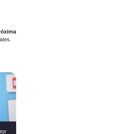
róxima
ales.
ror