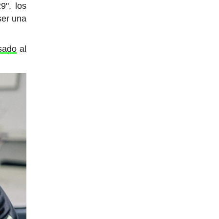
9", los
ser una
sado
al