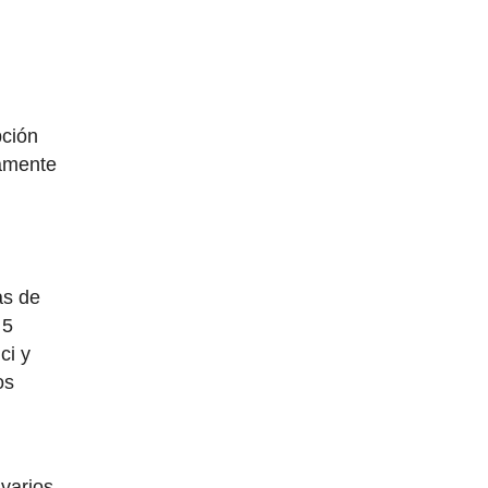
pción
camente
as de
 5
ci y
os
 varios