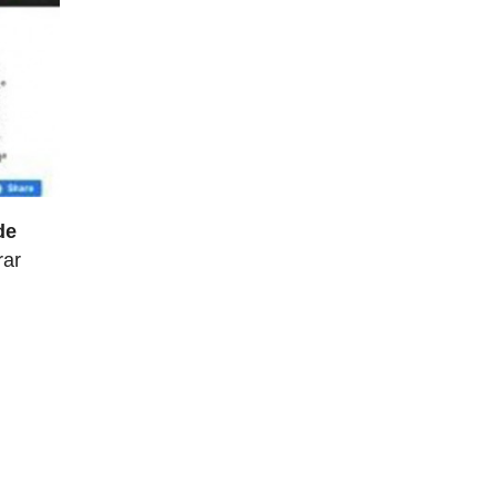
de
rar