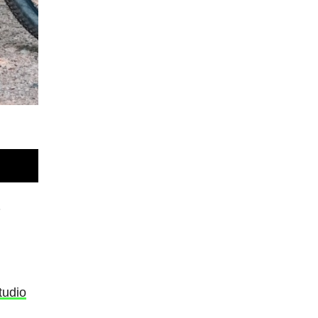
a
tudio