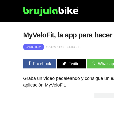
MyVeloFit, la app para hace
CARRETERA
11/06/22 14:15
SERGIO P.
Facebook
Twitter
Whatsa
Graba un vídeo pedaleando y consigue un es
aplicación MyVeloFit.