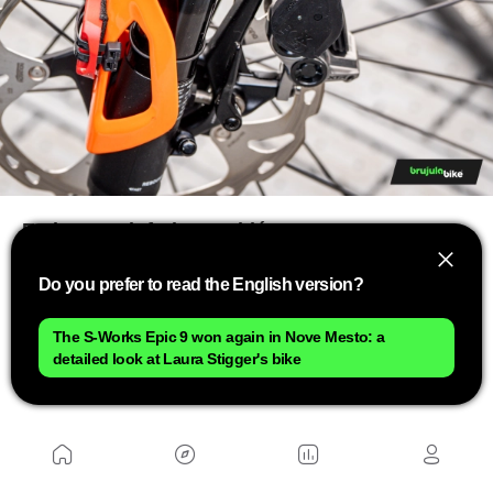
En la parte inferior también aparece un nuevo
dial de rebote con un diseño diferente al actual
,
Do you prefer to read the English version?
más redondeado y limpio, aunque por ahora no se
sabe si implica cambios internos en el
The S-Works Epic 9 won again in Nove Mesto: a
funcionamiento hidráulico.
detailed look at Laura Stigger's bike
Anúnciate aquí