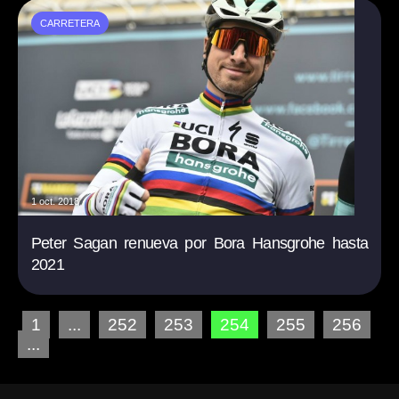
CARRETERA
1 oct. 2018
Peter Sagan renueva por Bora Hansgrohe hasta
2021
1
...
252
253
254
255
256
...